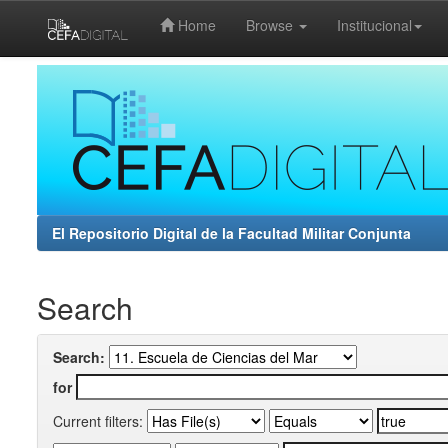
Home
Browse
Institucional
Skip
navigation
El Repositorio Digital de la Facultad Militar Conjunta
Search
Search:
for
Current filters: