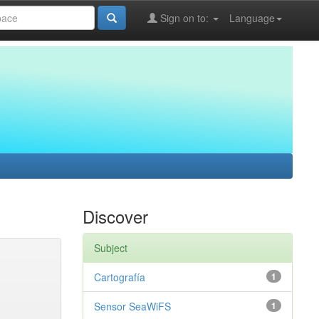
Sign on to:
Language
Discover
Subject
Cartografía
1
Sensor SeaWiFS
1