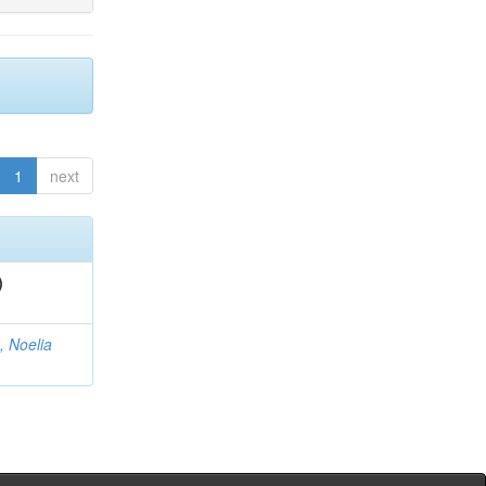
1
next
)
, Noelia