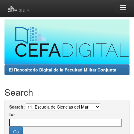
Skip
navigation
El Repositorio Digital de la Facultad Militar Conjunta
Search
Search:
for