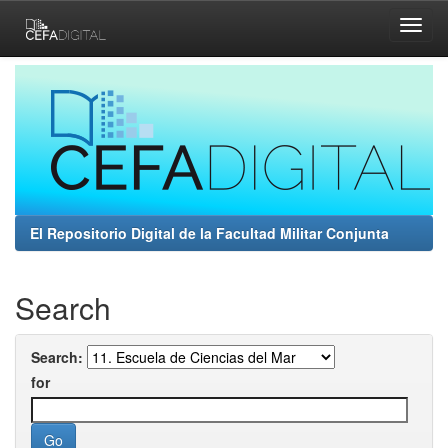
Skip
navigation
El Repositorio Digital de la Facultad Militar Conjunta
Search
Search:
for