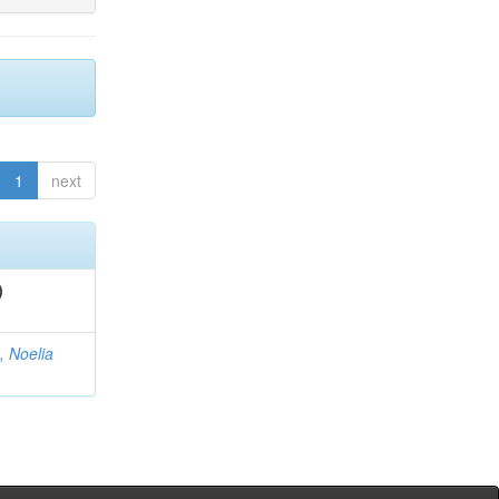
1
next
)
, Noelia