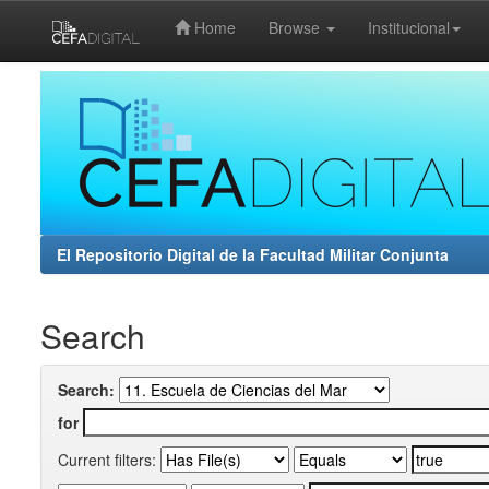
Home
Browse
Institucional
Skip
navigation
El Repositorio Digital de la Facultad Militar Conjunta
Search
Search:
for
Current filters: