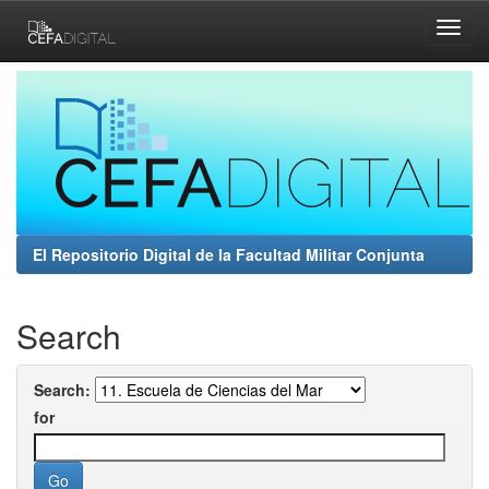
Skip
navigation
El Repositorio Digital de la Facultad Militar Conjunta
Search
Search:
for