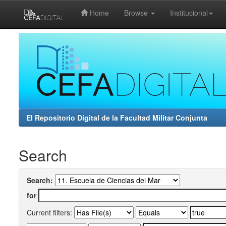
Home
Browse
Institucional
Skip
navigation
El Repositorio Digital de la Facultad Militar Conjunta
Search
Search:
for
Current filters: