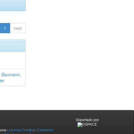
1
next
z Baumann,
ier
Soportado por
o una
Licencia Creative Commons