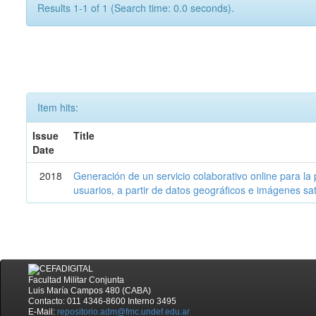
Results 1-1 of 1 (Search time: 0.0 seconds).
Item hits:
Issue
Title
Date
2018
Generación de un servicio colaborativo online para la
usuarios, a partir de datos geográficos e imágenes sate
Facultad Militar Conjunta
Luis María Campos 480 (CABA)
Contacto: 011 4346-8600 Interno 3495
E-Mail:
repositorio.adm@fmc.undef.edu.ar