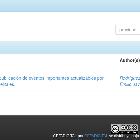
previous
Author(s)
 publicación de eventos importantes actualizables por
Rodrígue
litales.
Emilio Jav
CEFADIGITAL
por
CEFADIGITAL
se distribuye baj