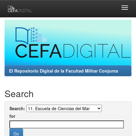
Skip
navigation
El Repositorio Digital de la Facultad Militar Conjunta
Search
Search:
for