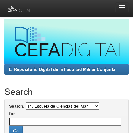
Skip
navigation
El Repositorio Digital de la Facultad Militar Conjunta
Search
Search:
for