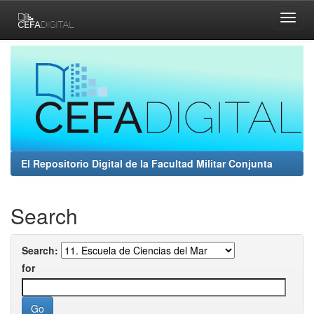
Skip
navigation
El Repositorio Digital de la Facultad Militar Conjunta
Search
Search:
for