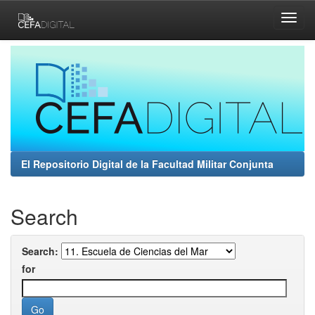
Skip
navigation
El Repositorio Digital de la Facultad Militar Conjunta
Search
Search:
for