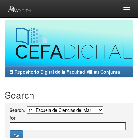
Skip
navigation
El Repositorio Digital de la Facultad Militar Conjunta
Search
Search:
for