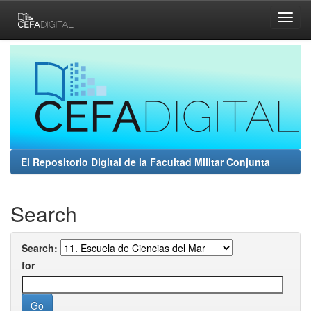
Skip
navigation
El Repositorio Digital de la Facultad Militar Conjunta
Search
Search:
for