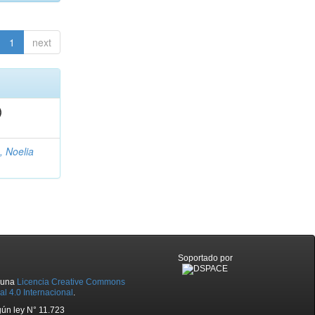
1
next
)
, Noelia
Soportado por
o una
Licencia Creative Commons
l 4.0 Internacional
.
ún ley N° 11.723