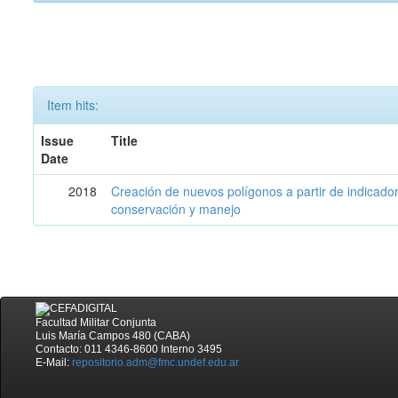
Item hits:
Issue
Title
Date
2018
Creación de nuevos polígonos a partir de indicadore
conservación y manejo
Facultad Militar Conjunta
Luis María Campos 480 (CABA)
Contacto: 011 4346-8600 Interno 3495
E-Mail:
repositorio.adm@fmc.undef.edu.ar