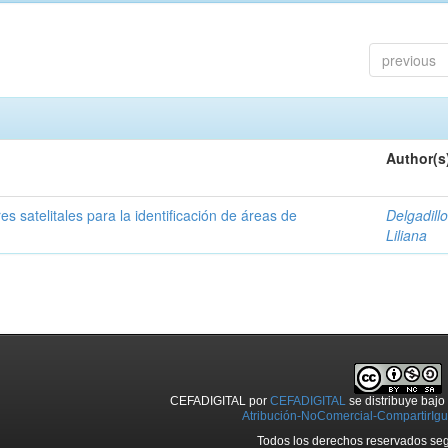
previous
Author(s
s satelitales para la identificación de áreas de
Delgadillo
Liliana
CEFADIGITAL
por
CEFADIGITAL
se distribuye baj
Atribución-NoComercial-CompartirIgua
Todos los derechos reservados seg