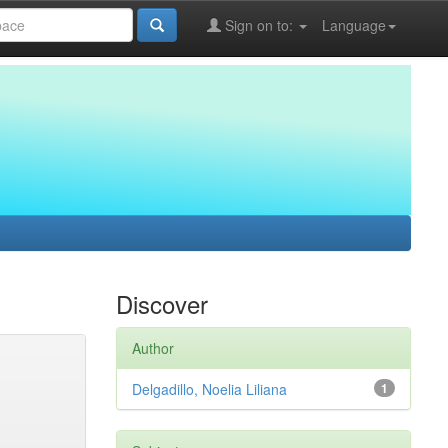
Sign on to:
Language
Discover
Author
Delgadillo, Noelia Liliana
1