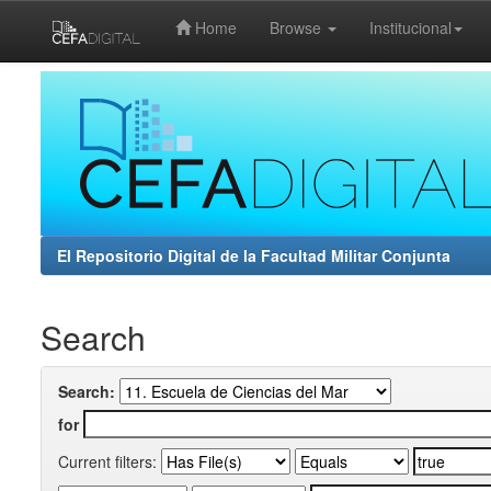
Home
Browse
Institucional
Skip
navigation
El Repositorio Digital de la Facultad Militar Conjunta
Search
Search:
for
Current filters: