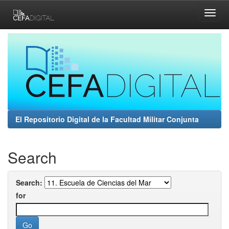
Skip
navigation
El Repositorio Digital de la Facultad Militar Conjunta
Search
Search:
for