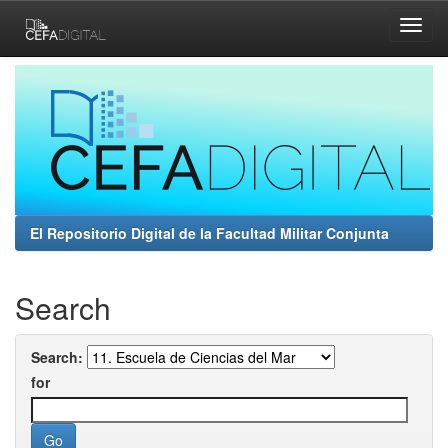
Skip
navigation
El Repositorio Digital de la Facultad Militar Conjunta
Search
Search:
for