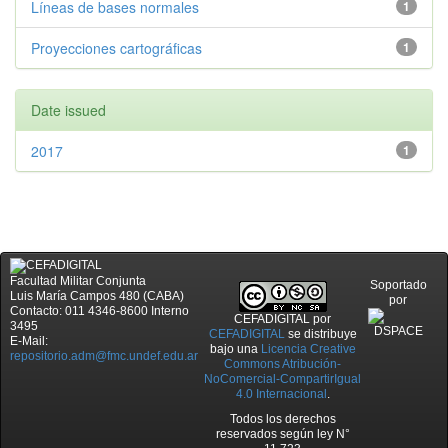
Líneas de bases normales
1
Proyecciones cartográficas
1
Date issued
2017
1
Facultad Militar Conjunta
Soportado
Luis María Campos 480 (CABA)
por
Contacto: 011 4346-8600 Interno
CEFADIGITAL
por
3495
CEFADIGITAL
se distribuye
E-Mail:
bajo una
Licencia Creative
repositorio.adm@fmc.undef.edu.ar
Commons Atribución-
NoComercial-CompartirIgual
4.0 Internacional
.
Todos los derechos
reservados según ley N°