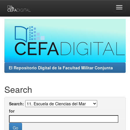
Skip
navigation
El Repositorio Digital de la Facultad Militar Conjunta
Search
Search:
for