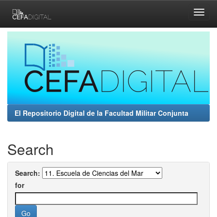
Skip
navigation
El Repositorio Digital de la Facultad Militar Conjunta
Search
Search:
for