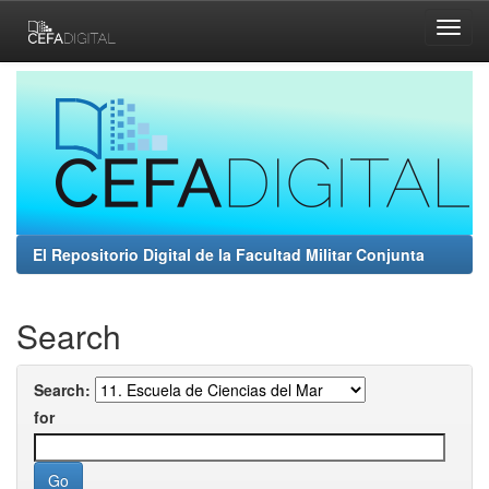
Skip
navigation
El Repositorio Digital de la Facultad Militar Conjunta
Search
Search:
for