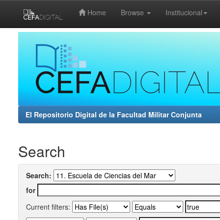
Home
Browse
Institucional
Skip
navigation
El Repositorio Digital de la Facultad Militar Conjunta
Search
Search:
for
Current filters: