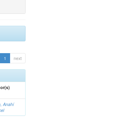
1
next
or(s)
a, Anahí
cel