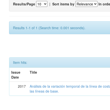
Results/Page
|
Sort items by
In orde
Results 1-1 of 1 (Search time: 0.001 seconds).
Item hits:
Issue
Title
Date
2017
Análisis de la variación temporal de la línea de cos
las líneas de base.