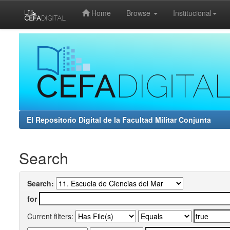
Home
Browse
Institucional
Skip
navigation
El Repositorio Digital de la Facultad Militar Conjunta
Search
Search:
for
Current filters: