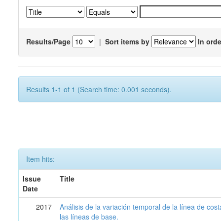
Results/Page
|
Sort items by
In orde
Results 1-1 of 1 (Search time: 0.001 seconds).
Item hits:
Issue
Title
Date
2017
Análisis de la variación temporal de la línea de cos
las líneas de base.