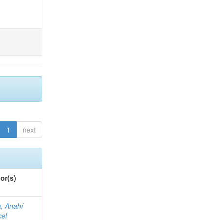
1
next
or(s)
a, Anahí
cel