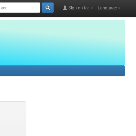
Sign on to:
Language