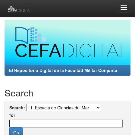
Skip
navigation
El Repositorio Digital de la Facultad Militar Conjunta
Search
Search:
for