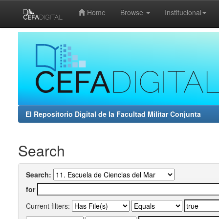
Home
Browse
Institucional
Skip
navigation
El Repositorio Digital de la Facultad Militar Conjunta
Search
Search:
for
Current filters: