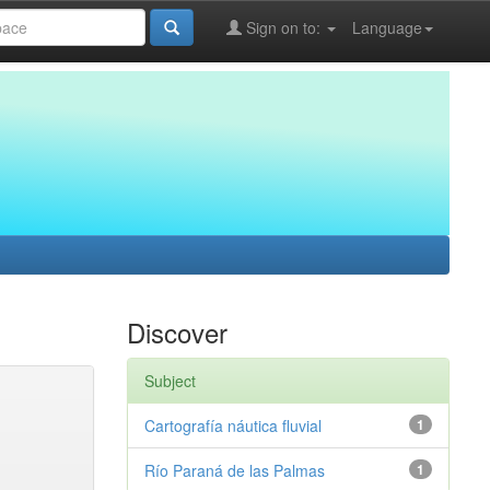
Sign on to:
Language
Discover
Subject
Cartografía náutica fluvial
1
Río Paraná de las Palmas
1