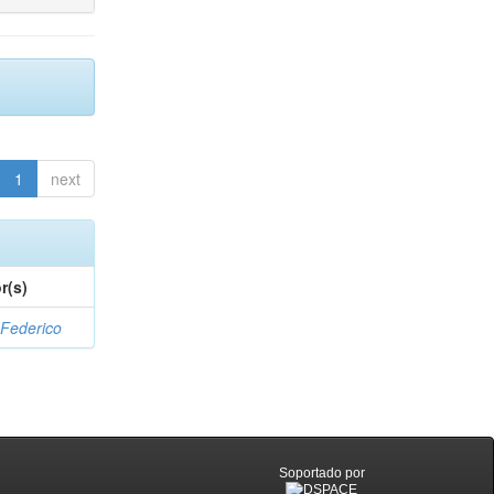
1
next
r(s)
 Federico
Soportado por