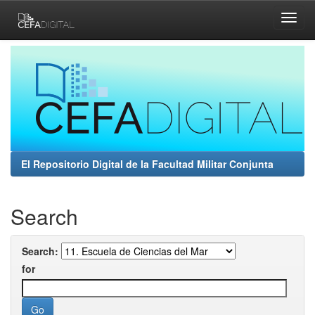
Skip
navigation
El Repositorio Digital de la Facultad Militar Conjunta
Search
Search:
for