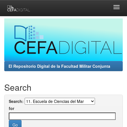
Skip
navigation
El Repositorio Digital de la Facultad Militar Conjunta
Search
Search:
for