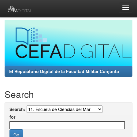
Skip
navigation
El Repositorio Digital de la Facultad Militar Conjunta
Search
Search:
for