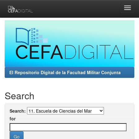
Skip
navigation
El Repositorio Digital de la Facultad Militar Conjunta
Search
Search:
for