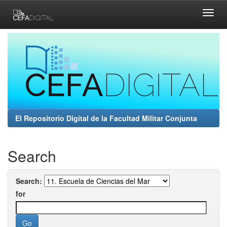
Skip
navigation
El Repositorio Digital de la Facultad Militar Conjunta
Search
Search:
for