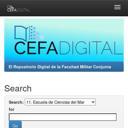
Skip
navigation
El Repositorio Digital de la Facultad Militar Conjunta
Search
Search:
for