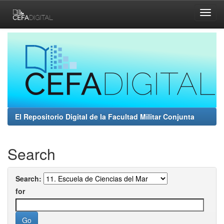
Skip
navigation
El Repositorio Digital de la Facultad Militar Conjunta
Search
Search:
for