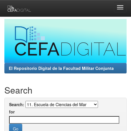
Skip
navigation
El Repositorio Digital de la Facultad Militar Conjunta
Search
Search:
for