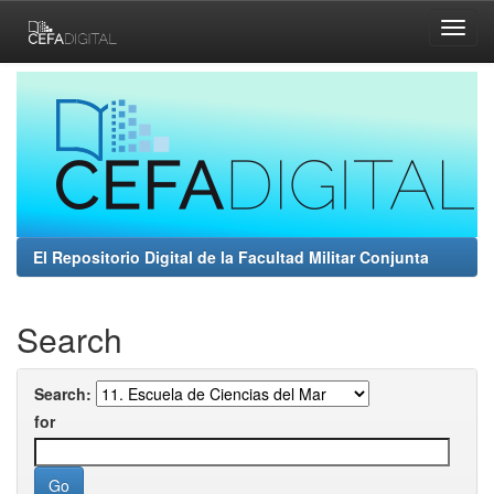
Skip
navigation
El Repositorio Digital de la Facultad Militar Conjunta
Search
Search:
for