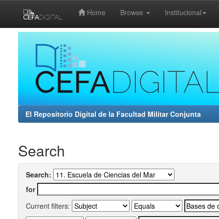
Home
Browse
Institucional
Skip
navigation
El Repositorio Digital de la Facultad Militar Conjunta
Search
Search:
for
Current filters: