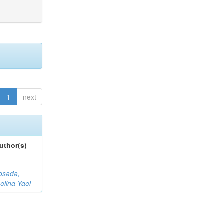
1
next
uthor(s)
osada,
elina Yael