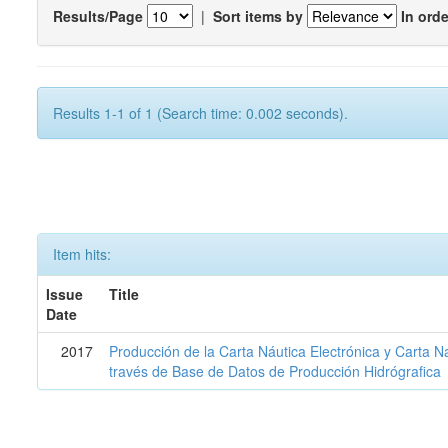
Results/Page
|
Sort items by
In orde
Results 1-1 of 1 (Search time: 0.002 seconds).
Item hits:
Issue
Title
Date
2017
Producción de la Carta Náutica Electrónica y Carta N
través de Base de Datos de Producción Hidrógrafica