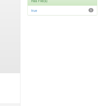
Has File(s)
true
1