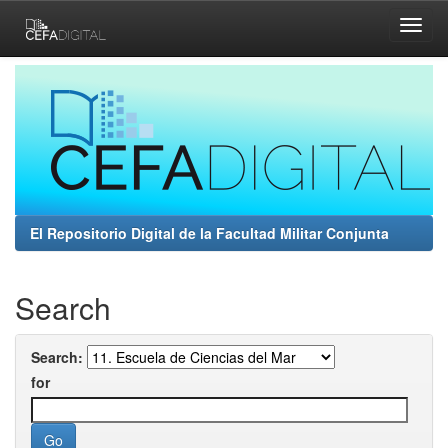
Skip
navigation
El Repositorio Digital de la Facultad Militar Conjunta
Search
Search:
for