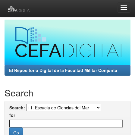
Skip
navigation
El Repositorio Digital de la Facultad Militar Conjunta
Search
Search:
for