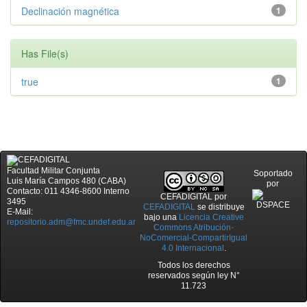
Declinación magnética
1
Has File(s)
true
1
Facultad Militar Conjunta
Soportado
Luis María Campos 480 (CABA)
por
Contacto: 011 4346-8600 Interno
CEFADIGITAL
por
3495
CEFADIGITAL
se distribuye
E-Mail:
bajo una
Licencia Creative
repositorio.adm@fmc.undef.edu.ar
Commons Atribución-
NoComercial-CompartirIgual
4.0 Internacional
.
Todos los derechos
reservados según ley N°
11.723