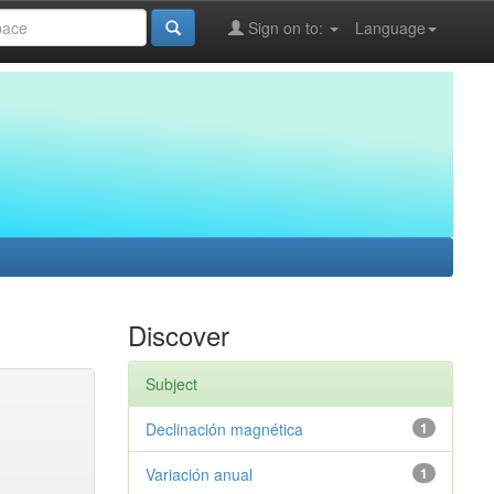
Sign on to:
Language
Discover
Subject
Declinación magnética
1
Variación anual
1