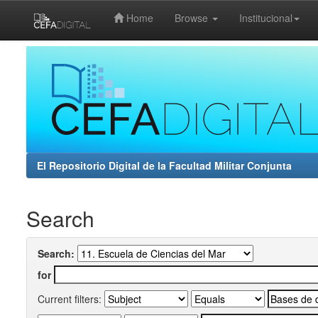
Home
Browse
Institucional
Skip
navigation
El Repositorio Digital de la Facultad Militar Conjunta
Search
Search:
for
Current filters: