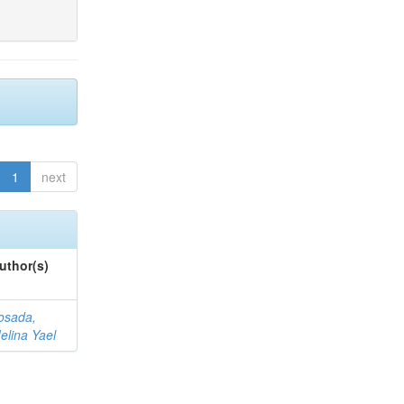
1
next
uthor(s)
osada,
elina Yael