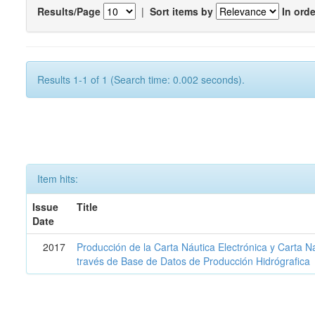
Results/Page
|
Sort items by
In orde
Results 1-1 of 1 (Search time: 0.002 seconds).
Item hits:
Issue
Title
Date
2017
Producción de la Carta Náutica Electrónica y Carta N
través de Base de Datos de Producción Hidrógrafica