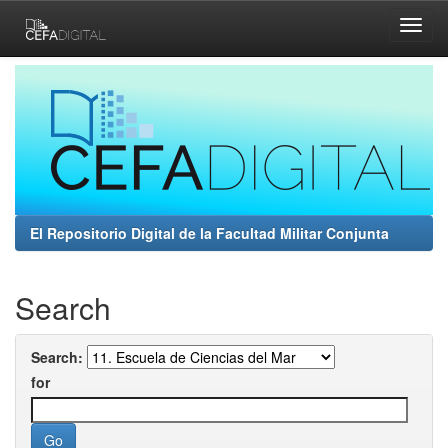
Skip
navigation
El Repositorio Digital de la Facultad Militar Conjunta
Search
Search:
for