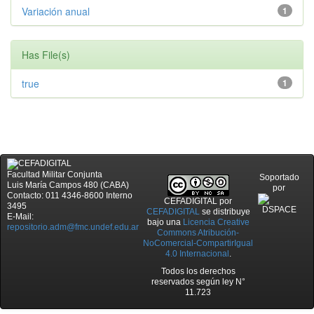
Variación anual
1
Has File(s)
true
1
Facultad Militar Conjunta
Soportado
Luis María Campos 480 (CABA)
por
Contacto: 011 4346-8600 Interno
CEFADIGITAL
por
3495
CEFADIGITAL
se distribuye
E-Mail:
bajo una
Licencia Creative
repositorio.adm@fmc.undef.edu.ar
Commons Atribución-
NoComercial-CompartirIgual
4.0 Internacional
.
Todos los derechos
reservados según ley N°
11.723