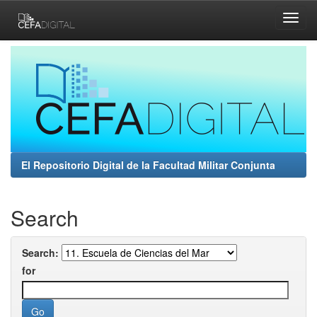
Skip
navigation
El Repositorio Digital de la Facultad Militar Conjunta
Search
Search:
for