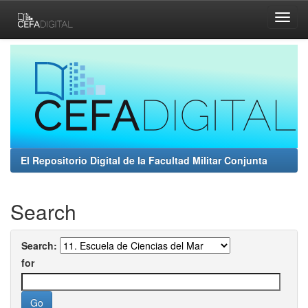
Skip
navigation
El Repositorio Digital de la Facultad Militar Conjunta
Search
Search:
for