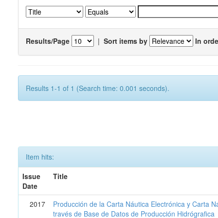
Results/Page
|
Sort items by
In orde
Results 1-1 of 1 (Search time: 0.001 seconds).
Item hits:
Issue
Title
Date
2017
Producción de la Carta Náutica Electrónica y Carta N
través de Base de Datos de Producción Hidrógrafica