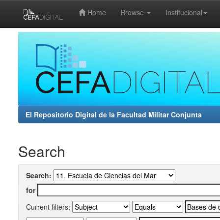
Home
Browse
Institucional
Skip
navigation
El Repositorio Digital de la Facultad Militar Conjunta
Search
Search:
for
Current filters: