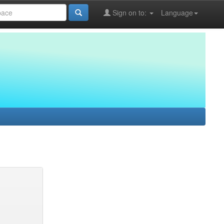
Sign on to:
Language