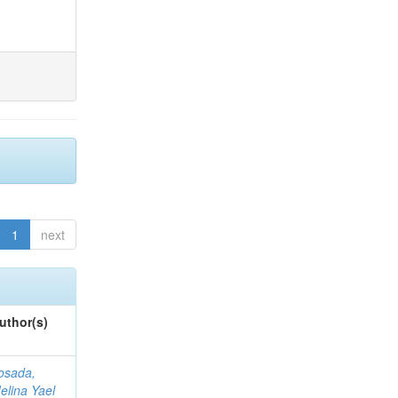
1
next
uthor(s)
osada,
elina Yael