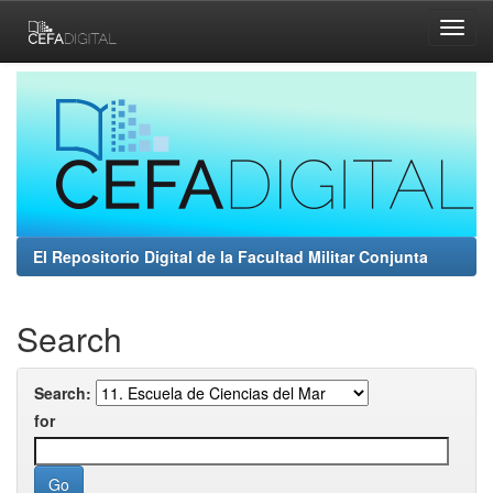
Skip
navigation
El Repositorio Digital de la Facultad Militar Conjunta
Search
Search:
for