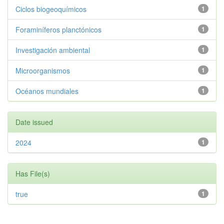
Ciclos biogeoquímicos
1
Foraminíferos planctónicos
1
Investigación ambiental
1
Microorganismos
1
Océanos mundiales
1
Date issued
2024
1
Has File(s)
true
1