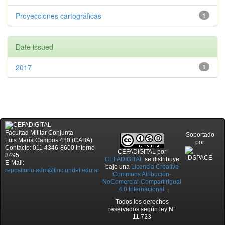
Proyecciones cartográficas
1
Date issued
2017
1
Facultad Militar Conjunta
Soportado
Luis María Campos 480 (CABA)
por
Contacto: 011 4346-8600 Interno
CEFADIGITAL
por
3495
CEFADIGITAL
se distribuye
E-Mail:
bajo una
Licencia Creative
repositorio.adm@fmc.undef.edu.ar
Commons Atribución-
NoComercial-CompartirIgual
4.0 Internacional
.
Todos los derechos
reservados según ley N°
11.723