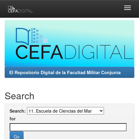
Skip
navigation
El Repositorio Digital de la Facultad Militar Conjunta
Search
Search:
for