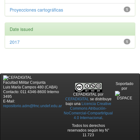
Proyecciones cartográficas
1
Date issued
2017
1
Facultad Militar Conjunta
Soportado
Luis María Campos 480 (CABA)
por
Contacto: 011 4346-8600 Interno
CEFADIGITAL
por
3495
CEFADIGITAL
se distribuye
E-Mail:
bajo una
Licencia Creative
repositorio.adm@fmc.undef.edu.ar
Commons Atribución-
NoComercial-CompartirIgual
4.0 Internacional
.
Todos los derechos
reservados según ley N°
11.723