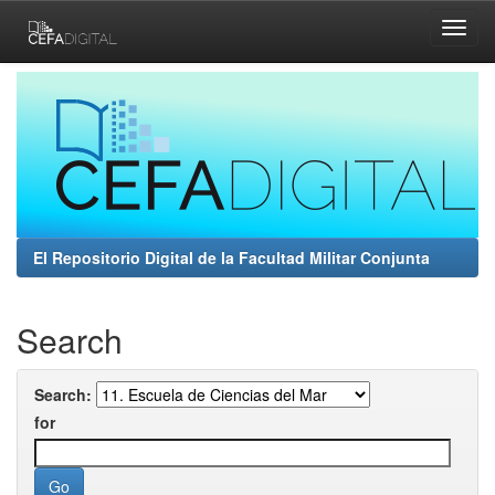
Skip
navigation
El Repositorio Digital de la Facultad Militar Conjunta
Search
Search:
for