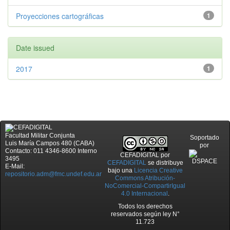
Proyecciones cartográficas
1
Date issued
2017
1
Facultad Militar Conjunta
Soportado
Luis María Campos 480 (CABA)
por
Contacto: 011 4346-8600 Interno
CEFADIGITAL
por
3495
CEFADIGITAL
se distribuye
E-Mail:
bajo una
Licencia Creative
repositorio.adm@fmc.undef.edu.ar
Commons Atribución-
NoComercial-CompartirIgual
4.0 Internacional
.
Todos los derechos
reservados según ley N°
11.723