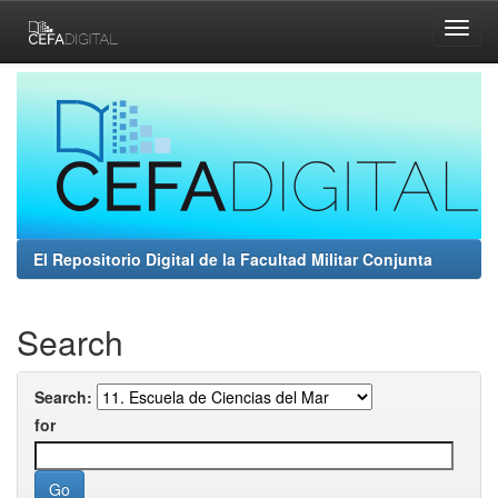
Skip
navigation
El Repositorio Digital de la Facultad Militar Conjunta
Search
Search:
for