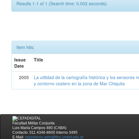
Results 1-1 of 1 (Search time: 0.002 seconds).
Item hits:
Issue
Title
Date
2005
La utilidad de la cartografía histórica y los sensores
y contorno costero en la zona de Mar Chiquita
Facultad Militar Conjunta
Luis María Campos 480 (CABA)
Contacto: 011 4346-8600 Interno 3495
E-Mail:
repositorio.adm@fmc.undef.edu.ar