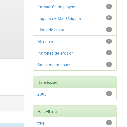
Formación de playas
1
Laguna de Mar Chiquita
1
Línea de costa
1
Médanos
1
Patrones de erosión
1
Sensores remotos
1
Date issued
2005
1
Has File(s)
true
1