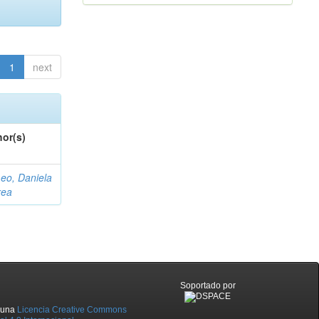
1
next
or(s)
eo, Daniela
rea
Soportado por
o una
Licencia Creative Commons