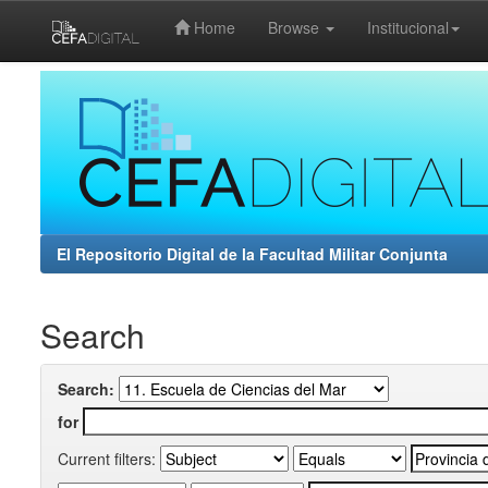
Home
Browse
Institucional
Skip
navigation
El Repositorio Digital de la Facultad Militar Conjunta
Search
Search:
for
Current filters: