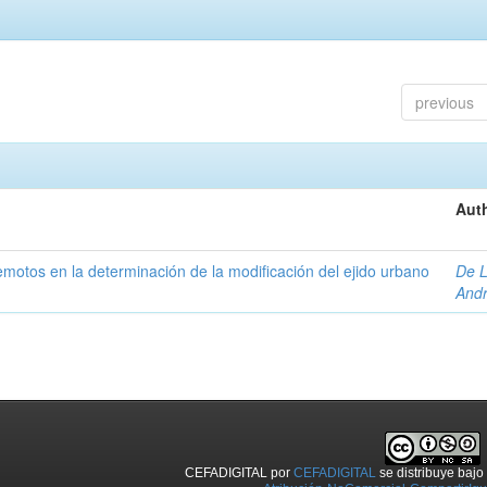
previous
Auth
 remotos en la determinación de la modificación del ejido urbano
De L
And
CEFADIGITAL
por
CEFADIGITAL
se distribuye baj