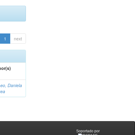
1
next
or(s)
eo, Daniela
rea
Soportado por