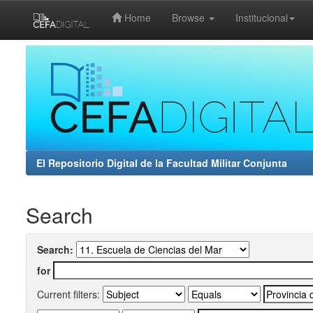
Home
Browse
Institucional
Skip
navigation
El Repositorio Digital de la Facultad Militar Conjunta
Search
Search:
for
Current filters: