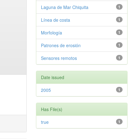
Laguna de Mar Chiquita
1
Línea de costa
1
Morfología
1
Patrones de erosión
1
Sensores remotos
1
Date issued
2005
1
Has File(s)
true
1