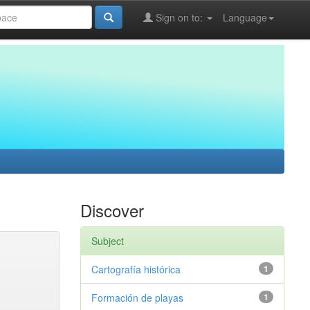
Sign on to:
Language
Discover
Subject
Cartografía histórica
1
Formación de playas
1