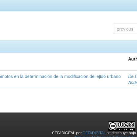
previous
Auth
 remotos en la determinación de la modificación del ejido urbano
De L
And
CEFADIGITAL
por
CEFADIGITAL
se distribuye baj