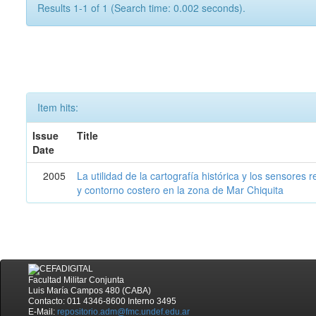
Results 1-1 of 1 (Search time: 0.002 seconds).
Item hits:
Issue
Title
Date
2005
La utilidad de la cartografía histórica y los sensores
y contorno costero en la zona de Mar Chiquita
Facultad Militar Conjunta
Luis María Campos 480 (CABA)
Contacto: 011 4346-8600 Interno 3495
E-Mail:
repositorio.adm@fmc.undef.edu.ar