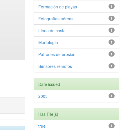
Formación de playas
1
Fotografías aéreas
1
Línea de costa
1
Morfología
1
Patrones de erosión
1
Sensores remotos
1
Date issued
2005
1
Has File(s)
true
1