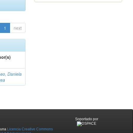
1
next
or(s)
eo, Daniela
rea
Soportado por
o una
Licencia Creative Commons