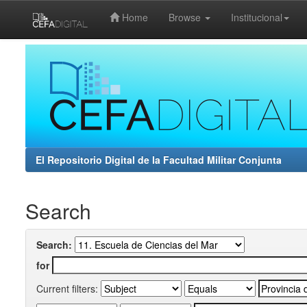
Home
Browse
Institucional
Skip
navigation
El Repositorio Digital de la Facultad Militar Conjunta
Search
Search:
for
Current filters: