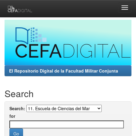
Skip
navigation
El Repositorio Digital de la Facultad Militar Conjunta
Search
Search:
for