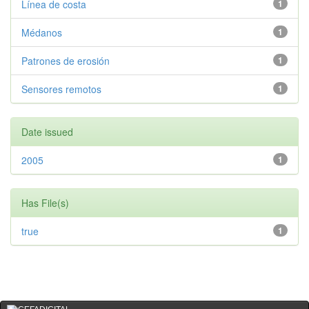
Línea de costa
1
Médanos
1
Patrones de erosión
1
Sensores remotos
1
Date issued
2005
1
Has File(s)
true
1