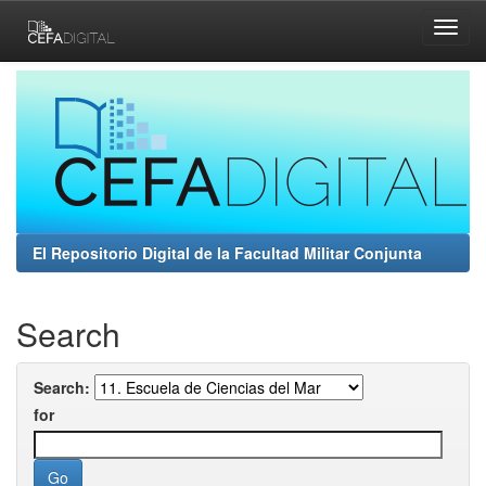
Skip
navigation
El Repositorio Digital de la Facultad Militar Conjunta
Search
Search:
for