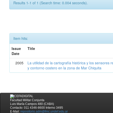
Results 1-1 of 1 (Search time: 0.004 seconds).
Item hits:
Issue
Title
Date
2005
La utilidad de la cartografía histórica y los sensores
y contorno costero en la zona de Mar Chiquita
Facultad Militar Conjunta
Luis María Campos 480 (CABA)
Contacto: 011 4346-8600 Interno 3495
E-Mail:
repositorio.adm@fmc.undef.edu.ar