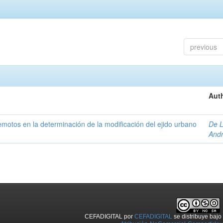
previous
Auth
 remotos en la determinación de la modificación del ejido urbano
De L
And
CEFADIGITAL
por
CEFADIGITAL
se distribuye baj