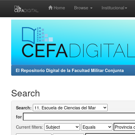
Home
Browse
Institucional
Skip
navigation
El Repositorio Digital de la Facultad Militar Conjunta
Search
Search:
for
Current filters: