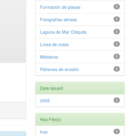
Formación de playas
1
Fotografías aéreas
1
Laguna de Mar Chiquita
1
Línea de costa
1
Médanos
1
Patrones de erosión
1
Date issued
2005
1
Has File(s)
true
1