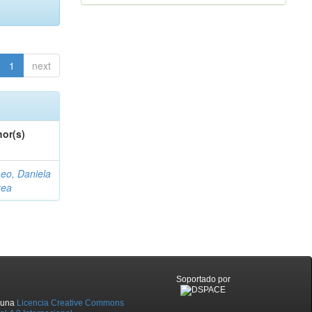
1
next
or(s)
eo, Daniela
rea
Soportado por
o una
Licencia Creative Commons