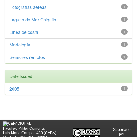
Fotografías aéreas
1
Laguna de Mar Chiquita
1
Línea de costa
1
Morfología
1
Sensores remotos
1
Date issued
2005
1
Facultad Militar Conjunta
Soportado
Luis María Campos 480 (CABA)
por