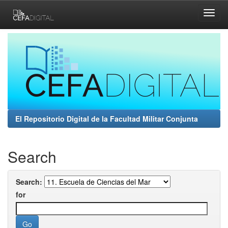
Skip
navigation
El Repositorio Digital de la Facultad Militar Conjunta
Search
Search:
for